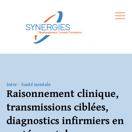
Formations
Qui sommes-nous
Contact
Inter
-
Santé mentale
Raisonnement clinique,
Comment financer ma
transmissions ciblées,
formation ?
diagnostics infirmiers en
Mon espace de formation