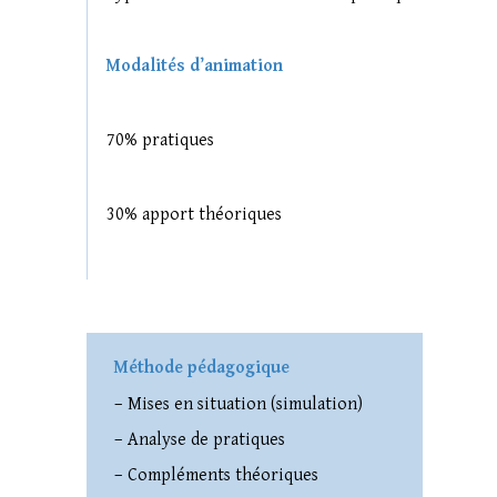
Modalités d’animation
70% pratiques
30% apport théoriques
Méthode pédagogique
– Mises en situation (simulation)
– Analyse de pratiques
– Compléments théoriques