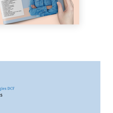
rgies DCF
es